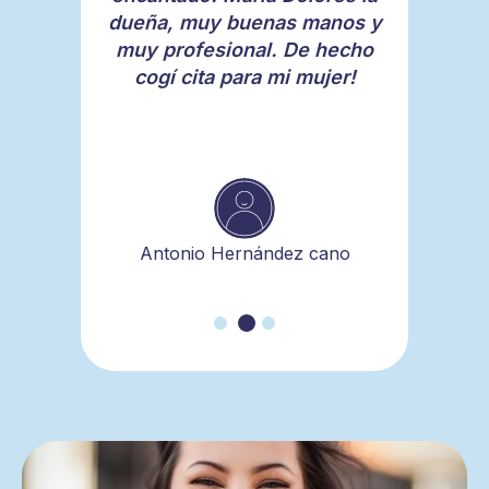
dueña, muy buenas manos y
atendieron y explicaron todo
muy profesional. De hecho
al detalle. El trato es muy
personal y agradable, son
cogí cita para mi mujer!
muy puntuales para
atenderte a la hora citada y la
relación precio-calidad es
óptima.
Antonio Hernández cano
Levita Estética y barberia
Carlos Sandokan