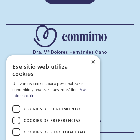
Dra. Mª Dolores Hernández Cano
Colegiado Nº 903
×
T
868 923 411
La clínica
Ese sitio web utiliza
M
647 545 920
Servicios
cookies
Luis Berlanga, 5 bajo
Equipo
Ver mapa
Testimonios
Instagram
Promoción
Utilizamos cookies para personalizar el
TikTok
Blog
contenido y analizar nuestro tráfico.
Más
Facebook
Contacto
información
Pedir cita
COOKIES DE RENDIMIENTO
COOKIES DE PREFERENCIAS
COOKIES DE FUNCIONALIDAD
Aviso legal