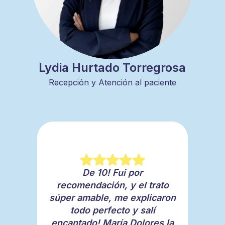
Lydia Hurtado Torregrosa
Recepción y Atención al paciente
Fui hace 1 semana a hacerme
Esta clínica es de lo más
De 10! Fui por
un blanqueamiento y estoy
recomendable. He acudido
recomendación, y el trato
súper amable, me explicaron
en varias ocasiones a
encantada, 😊 100%
recomendable, muy
todo perfecto y salí
hacerme distintos
encantado! María Dolores la
tratamientos y siempre me
profesionales!